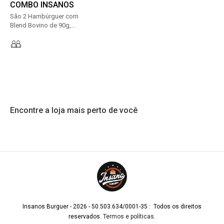
COMBO INSANOS
São 2 Hambúrguer com
Blend Bovino de 90g,
Bacon em Tiras, Alface,
Tomate e Maionese da
Casa. + 400G de Batata
C/ Cheddar e Bacon +
Anel de Cebola.
Acompanha Maionese
Caseira.
Encontre a loja mais perto de você
Insanos Burguer - 2026 - 50.503.634/0001-35 : Todos os direitos
reservados.
Termos e políticas
.