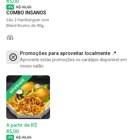
85,00
R$ 90,00
-6%
COMBO INSANOS
São 2 Hambúrguer com
Blend Bovino de 90g,
Bacon em Tiras, Alface,
Tomate e Maionese da
Casa. + 400G de Batata
C/ Cheddar e Bacon +
Promoções para aproveitar localmente 📍
Anel de Cebola.
Acompanha Maionese
Aproveite estas promoções no cardápio disponível em
Caseira.
nosso salão.
NOVIDADE
A partir de R$
85,00
R$ 90,00
-6%